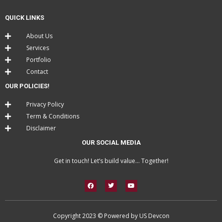
QUICK LINKS
About Us
Services
Portfolio
Contact
OUR POLICIES!
Privacy Policy
Term & Conditions
Disclaimer
OUR SOCIAL MEDIA
Get in touch! Let’s build value… Together!
F
T
Y
a
w
o
c
i
u
e
t
t
b
t
u
o
e
b
Copyright 2023 © Powered by US Devcon
o
r
e